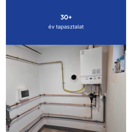
30+
év tapasztalat