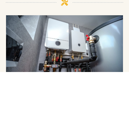
Gázkazánok cseréje
A gázkazán otthonunk szíve, amely biztosítja a
kényelmes meleget és a meleg vizet a
mindennapokban. Mint minden gépészeti