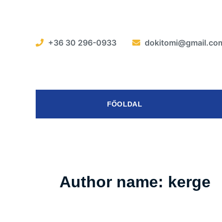
Skip
to
content
+36 30 296-0933
dokitomi@gmail.co
FŐOLDAL
Author name: kerge